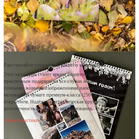
Рассчитайте стоимость вашего календаря
Этот календарь станет ярким акцентом в вашем интерьере и
практичным подарком на все случаи жизни! 13 страниц с
сочными, живыми изображениями напечатаны на плотной
мелованной бумаге премиум-класса (250 г/м²) с глянцевым
покрытием. Надёжная металлическая пружина обеспечивает
долговечность и удобство использования.
Характеристики