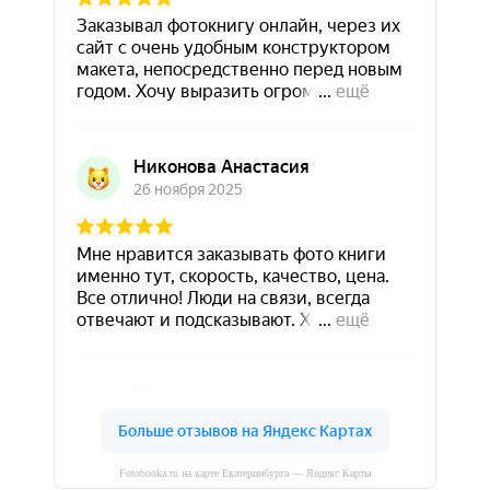
Fotobooka.ru на карте Екатеринбурга — Яндекс Карты