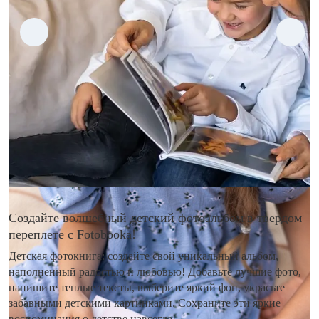
Создайте волшебный детский фотоальбом в твердом
переплете с Fotobooka!
Детская фотокнига: создайте свой уникальный альбом,
наполненный радостью и любовью! Добавьте лучшие фото,
напишите теплые тексты, выберите яркий фон, украсьте
забавными детскими картинками. Сохраните эти яркие
воспоминания о детстве навсегда!