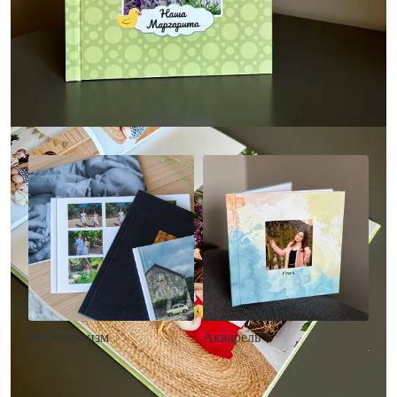
Другие стили фотокниг
Минимализм
Акварель
• Без декора
• Декор в стиле
• Выбор цвета фона
акварельных красок