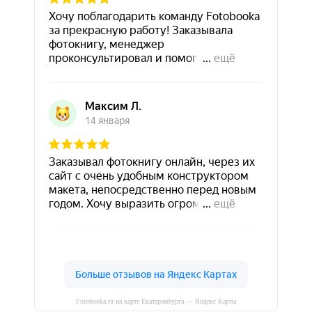
Fotobooka.ru на карте Екатеринбурга — Яндекс Карты