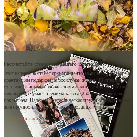
Рассчитайте стоимость вашего календаря
Этот календарь станет ярким акцентом в вашем интерьере и
практичным подарком на все случаи жизни! 13 страниц с
сочными, живыми изображениями напечатаны на плотной
мелованной бумаге премиум-класса (250 г/м²) с глянцевым
покрытием. Надёжная металлическая пружина обеспечивает
долговечность и удобство использования.
Характеристики