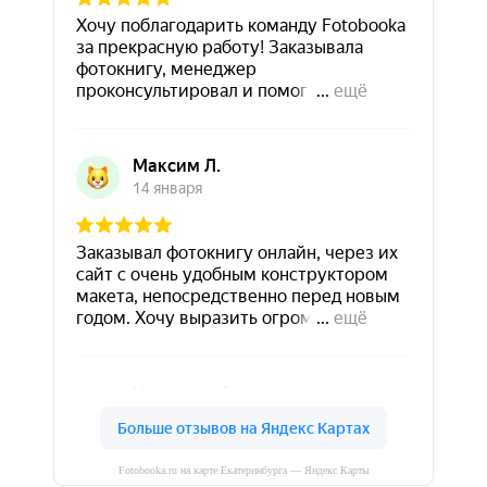
Fotobooka.ru на карте Екатеринбурга — Яндекс Карты