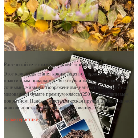
Рассчитайте стоимость вашего календаря
Этот календарь станет ярким акцентом в вашем интерьере и
практичным подарком на все случаи жизни! 13 страниц с
сочными, живыми изображениями напечатаны на плотной
мелованной бумаге премиум-класса (250 г/м²) с глянцевым
покрытием. Надёжная металлическая пружина обеспечивает
долговечность и удобство использования.
Характеристики