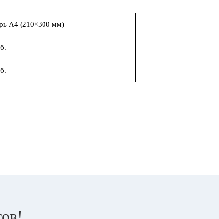
рь А4 (210×300 мм)
б.
б.
тов!