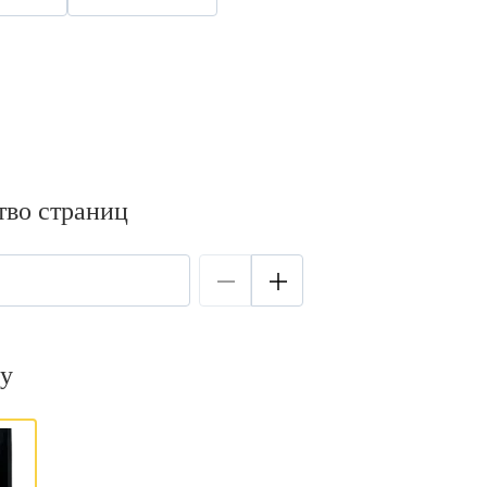
тво страниц
у