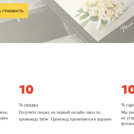
ь стоимость
% скидка
% гар
ажно,
Получите скидку на первый онлайн-заказ по
Мы уве
дарка
new
не уст
промокоду
. Промокод применяется в корзине
фотокн