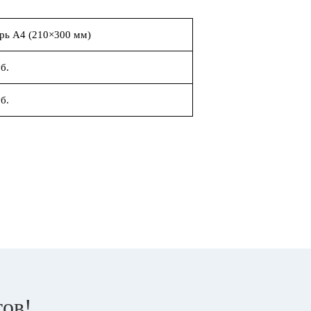
рь А4 (210×300 мм)
б.
б.
тов!