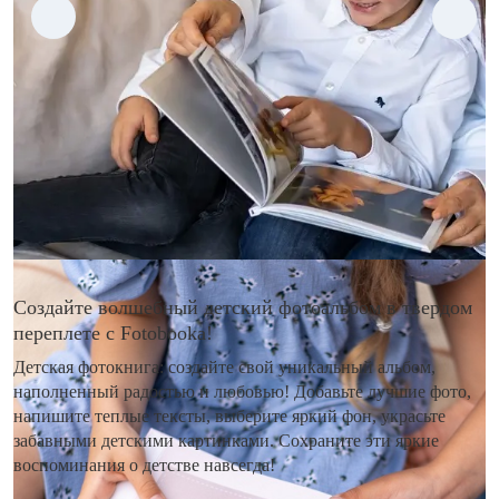
Создайте волшебный детский фотоальбом в твердом
переплете с Fotobooka!
Детская фотокнига: создайте свой уникальный альбом,
наполненный радостью и любовью! Добавьте лучшие фото,
напишите теплые тексты, выберите яркий фон, украсьте
забавными детскими картинками. Сохраните эти яркие
воспоминания о детстве навсегда!