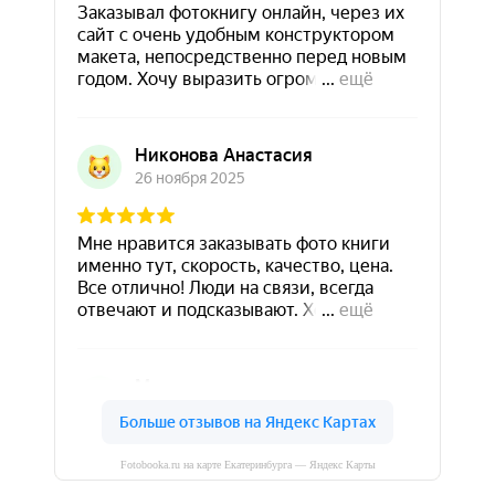
Fotobooka.ru на карте Екатеринбурга — Яндекс Карты