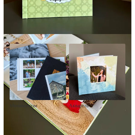
Другие стили фотокниг
Минимализм
Акварель
• Без декора
• Декор в стиле
• Выбор цвета фона
акварельных красок
• Загрузка фото и текста
• Выбор цвета фона
• Загрузка фото и текста