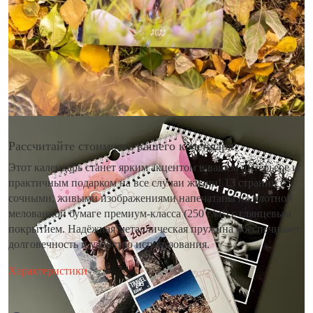
Рассчитайте стоимость вашего календаря
Этот календарь станет ярким акцентом в вашем интерьере и
практичным подарком на все случаи жизни! 13 страниц с
сочными, живыми изображениями напечатаны на плотной
мелованной бумаге премиум-класса (250 г/м²) с глянцевым
покрытием. Надёжная металлическая пружина обеспечивает
долговечность и удобство использования.
Характеристики