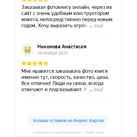
Fotobooka.ru на карте Екатеринбурга — Яндекс Карты