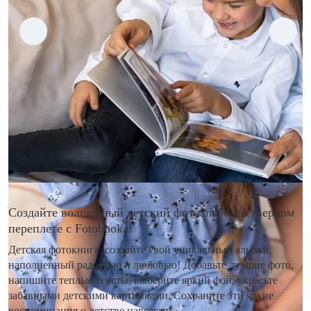
Создайте волшебный детский фотоальбом в твердом
переплете с Fotobooka!
Детская фотокнига: создайте свой уникальный альбом,
наполненный радостью и любовью! Добавьте лучшие фото,
напишите теплые тексты, выберите яркий фон, украсьте
забавными детскими картинками. Сохраните эти яркие
воспоминания о детстве навсегда!