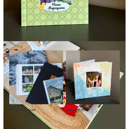
Другие стили фотокниг
Минимализм
Акварель
• Без декора
• Декор в стиле
• Выбор цвета фона
акварельных красок