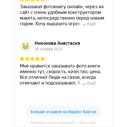
Fotobooka.ru на карте Екатеринбурга — Яндекс Карты