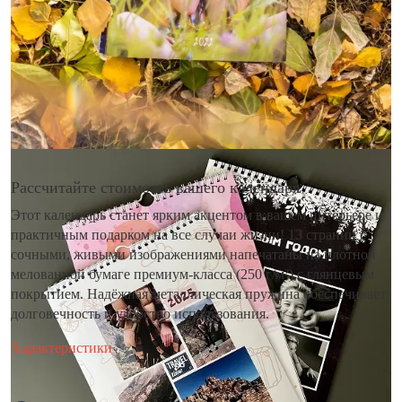
Рассчитайте стоимость вашего календаря
Этот календарь станет ярким акцентом в вашем интерьере и
практичным подарком на все случаи жизни! 13 страниц с
сочными, живыми изображениями напечатаны на плотной
мелованной бумаге премиум-класса (250 г/м²) с глянцевым
покрытием. Надёжная металлическая пружина обеспечивает
долговечность и удобство использования.
Характеристики