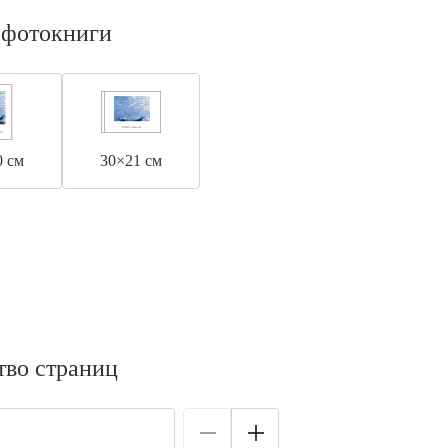
 фотокниги
0 см
30×21 см
тво страниц