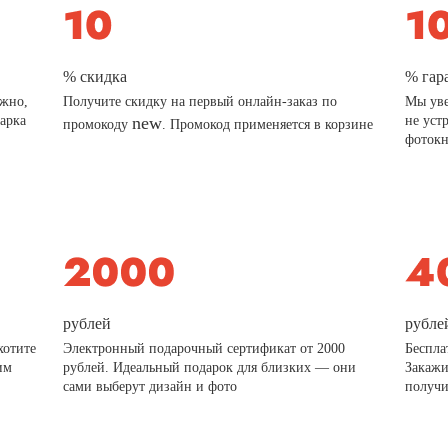
% скидка
% гар
ажно,
Получите скидку на первый онлайн-заказ по
Мы уве
дарка
new
не уст
промокоду
. Промокод применяется в корзине
фотокн
рублей
рубле
хотите
Электронный подарочный сертификат от 2000
Беспла
им
рублей. Идеальный подарок для близких — они
Закажи
сами выберут дизайн и фото
получи