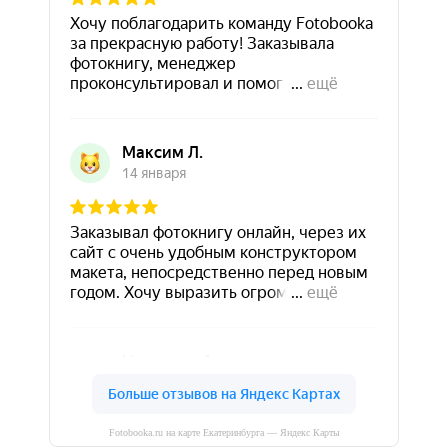
Fotobooka.ru на карте Екатеринбурга — Яндекс Карты