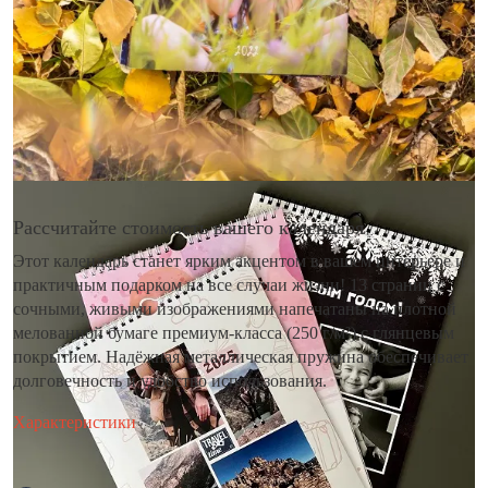
Рассчитайте стоимость вашего календаря
Этот календарь станет ярким акцентом в вашем интерьере и
практичным подарком на все случаи жизни! 13 страниц с
сочными, живыми изображениями напечатаны на плотной
мелованной бумаге премиум-класса (250 г/м²) с глянцевым
покрытием. Надёжная металлическая пружина обеспечивает
долговечность и удобство использования.
Характеристики