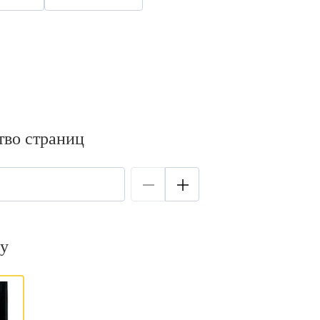
тво страниц
у