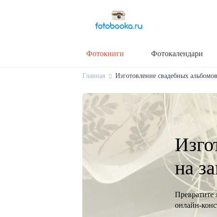
Фотокниги
Фотокалендари
Главная
Изготовление свадебных альбомов 
Изго
на з
Превратите 
онлайн-конст