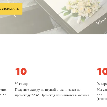
ь стоимость
% скидка
% гар
ажно,
Получите скидку на первый онлайн-заказ по
Мы уве
дарка
new
не уст
промокоду
. Промокод применяется в корзине
фотокн