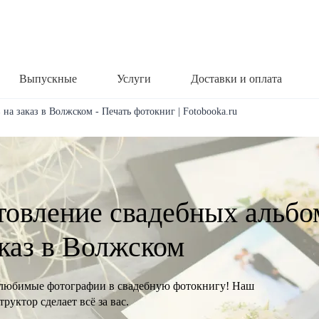
Выпускные
Услуги
Доставки и оплата
на заказ в Волжском - Печать фотокниг | Fotobooka.ru
товление свадебных альбо
аказ в Волжском
любимые фотографии в свадебную фотокнигу! Наш
руктор сделает всё за вас.