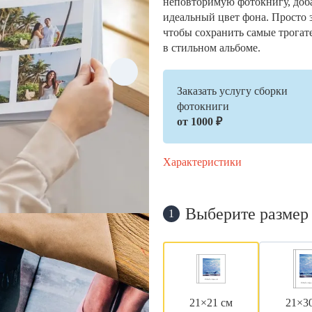
неповторимую фотокнигу, доб
идеальный цвет фона. Просто 
чтобы сохранить самые трогат
в стильном альбоме.
Заказать услугу сборки
фотокниги
от 1000 ₽
Характеристики
Выберите размер
1
21×21 см
21×3