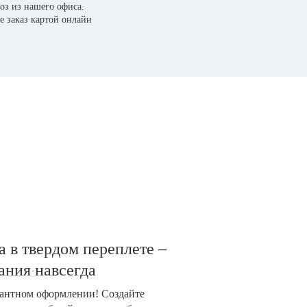
оз из нашего офиса.
е заказ картой онлайн
 в твердом переплете –
ания навсегда
гантном оформлении! Создайте