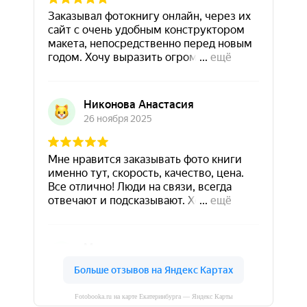
Fotobooka.ru на карте Екатеринбурга — Яндекс Карты