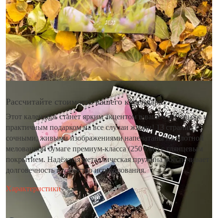
Рассчитайте стоимость вашего календаря
Этот календарь станет ярким акцентом в вашем интерьере и
практичным подарком на все случаи жизни! 13 страниц с
сочными, живыми изображениями напечатаны на плотной
мелованной бумаге премиум-класса (250 г/м²) с глянцевым
покрытием. Надёжная металлическая пружина обеспечивает
долговечность и удобство использования.
Характеристики