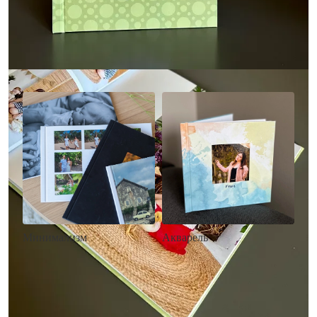
Другие стили фотокниг
Минимализм
Акварель
• Без декора
• Декор в стиле
• Выбор цвета фона
акварельных красок
• Загрузка фото и текста
• Выбор цвета фона
• Загрузка фото и текста