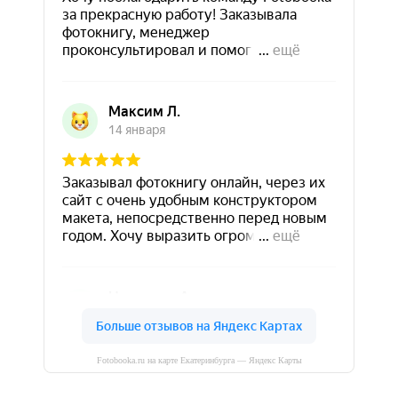
Fotobooka.ru на карте Екатеринбурга — Яндекс Карты