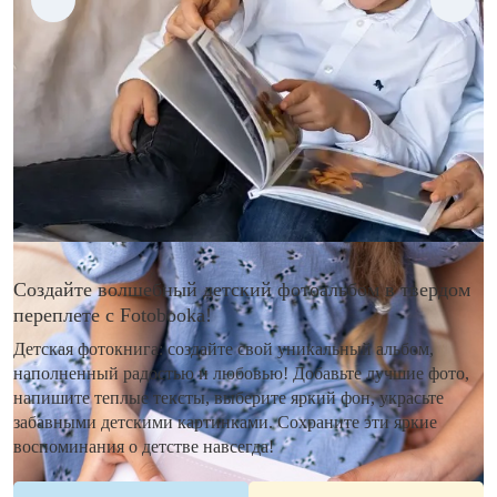
Создайте волшебный детский фотоальбом в твердом
переплете с Fotobooka!
Детская фотокнига: создайте свой уникальный альбом,
наполненный радостью и любовью! Добавьте лучшие фото,
напишите теплые тексты, выберите яркий фон, украсьте
забавными детскими картинками. Сохраните эти яркие
воспоминания о детстве навсегда!