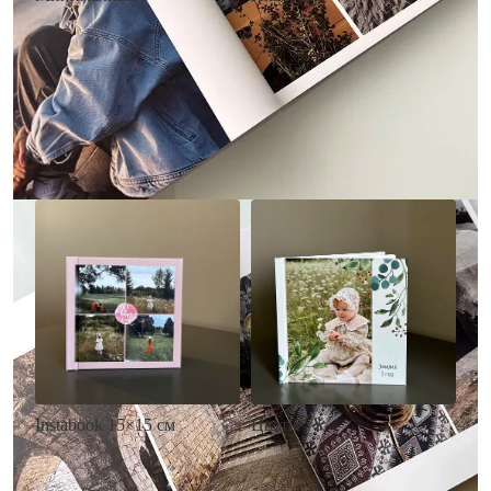
• Без декора
• Декор в стиле
• Выбор цвета фона
акварельных красок
• Загрузка фото и текста
• Выбор цвета фона
• Загрузка фото и текста
Заказать
Заказать
Цветы
Instabook 15×15 см
• Декор цветы
• Декор на выбор
• Выбор цвета фона
• Выбор цвета фона