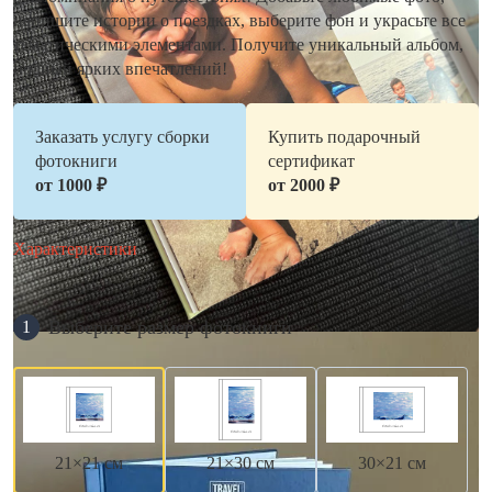
напишите истории о поездках, выберите фон и украсьте все
тематическими элементами. Получите уникальный альбом,
полный ярких впечатлений!
Заказать услугу сборки
Купить подарочный
фотокниги
сертификат
от 1000 ₽
от 2000 ₽
Характеристики
Выберите размер фотокниги
1
21×21 см
21×30 см
30×21 см