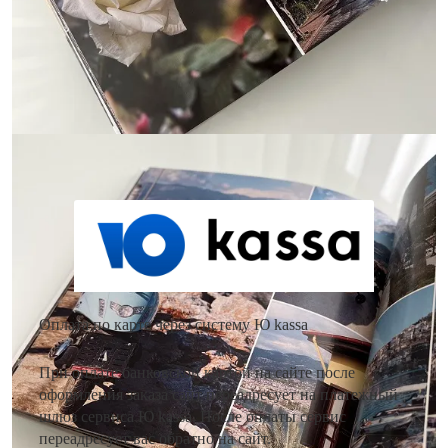
Доставка
Оплата
Как оплатить заказ?
Оплата по карте через систему Ю kassa
При оплате банковской картой на сайте после
оформления заказа сайт переадресует на платежный
шлюз сервиса Ю kassa. После оплаты сервис
переадресует вас обратно на сайт.