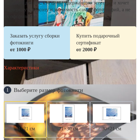
подходит для тех, кто ценит сдержанную эстетику и хочет
подчеркнуть красоту и значимость самих фотографий, а не
их оформление.
Заказать услугу сборки
Купить подарочный
фотокниги
сертификат
от 1000 ₽
от 2000 ₽
Характеристики
Выберите размер фотокниги
1
21×21 см
21×30 см
30×21 см