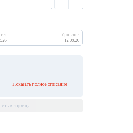
згот.
Срок изгот.
8.26
12.08.26
Показать полное описание
вить в корзину