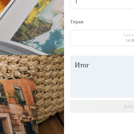
Тираж
Срок и
14.0
Итог
Доба