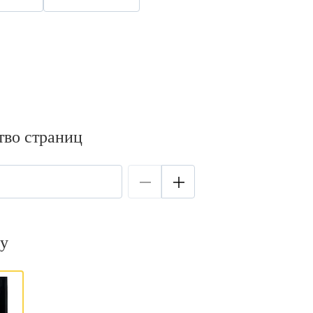
тво страниц
у