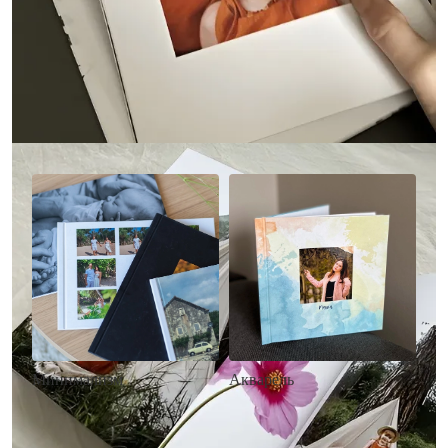
Другие стили фотокниг
Минимализм
Акварель
• Без декора
• Декор в стиле
• Выбор цвета фона
акварельных красок