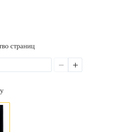
тво страниц
у