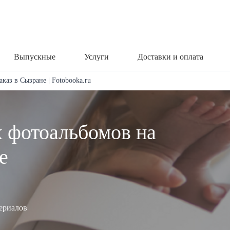
Выпускные
Услуги
Доставки и оплата
каз в Сызране | Fotobooka.ru
х фотоальбомов на
е
териалов