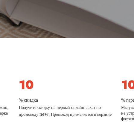
% скидка
% гар
ажно,
Получите скидку на первый онлайн-заказ по
Мы уве
дарка
new
не уст
промокоду
. Промокод применяется в корзине
фотокн