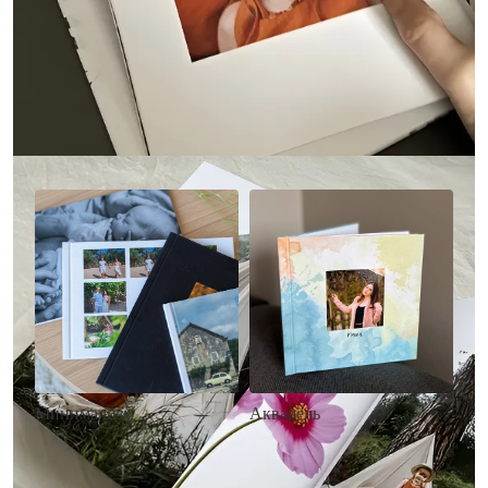
Другие стили фотокниг
Минимализм
Акварель
• Без декора
• Декор в стиле
• Выбор цвета фона
акварельных красок