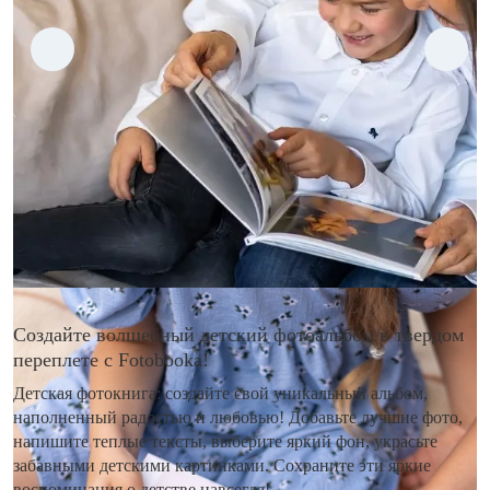
Создайте волшебный детский фотоальбом в твердом
переплете с Fotobooka!
Детская фотокнига: создайте свой уникальный альбом,
наполненный радостью и любовью! Добавьте лучшие фото,
напишите теплые тексты, выберите яркий фон, украсьте
забавными детскими картинками. Сохраните эти яркие
воспоминания о детстве навсегда!