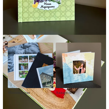
Другие стили фотокниг
Минимализм
Акварель
• Без декора
• Декор в стиле
• Выбор цвета фона
акварельных красок