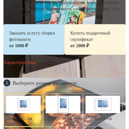
подходит для тех, кто ценит сдержанную эстетику и хочет
подчеркнуть красоту и значимость самих фотографий, а не
их оформление.
Заказать услугу сборки
Купить подарочный
фотокниги
сертификат
от 1000 ₽
от 2000 ₽
Характеристики
Выберите размер фотокниги
1
21×21 см
21×30 см
30×21 см