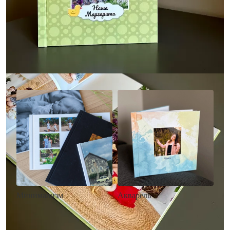
Другие стили фотокниг
Минимализм
Акварель
• Без декора
• Декор в стиле
• Выбор цвета фона
акварельных красок