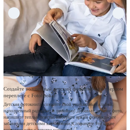
Создайте волшебный детский фотоальбом в твердом
переплете с Fotobooka!
Детская фотокнига: создайте свой уникальный альбом,
наполненный радостью и любовью! Добавьте лучшие фото,
напишите теплые тексты, выберите яркий фон, украсьте
забавными детскими картинками. Сохраните эти яркие
воспоминания о детстве навсегда!