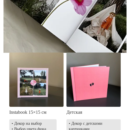
• Без декора
• Декор в стиле
• Выбор цвета фона
акварельных красок
• Загрузка фото и текста
• Выбор цвета фона
• Загрузка фото и текста
Заказать
Заказать
Instabook 15×15 см
Детская
• Декор на выбор
• Декор с детскими
• Выбор цвета фона
картинками