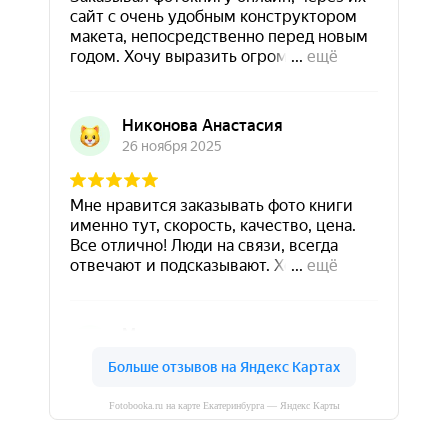
Fotobooka.ru на карте Екатеринбурга — Яндекс Карты