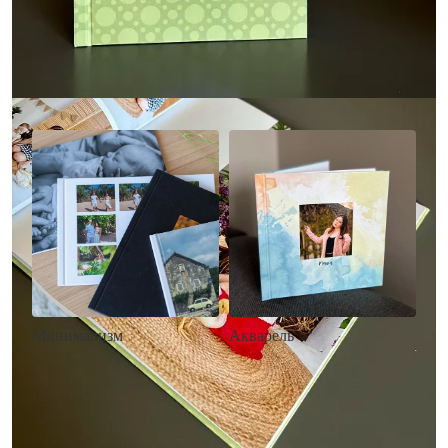
Другие стили фотокниг
Минимализм
Акварель
• Без декора
• Декор в стиле
• Выбор цвета фона
акварельных красок
• Загрузка фото и текста
• Выбор цвета фона
• Загрузка фото и текста