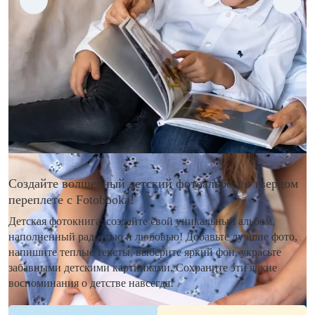
Создайте волшебный детский фотоальбом в твердом
переплете с Fotobooka!
Детская фотокнига: создайте свой уникальный альбом,
наполненный радостью и любовью! Добавьте лучшие фото,
напишите теплые тексты, выберите яркий фон, украсьте
забавными детскими картинками. Сохраните эти яркие
воспоминания о детстве навсегда!