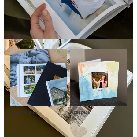
Другие стили фотокниг
Минимализм
Акварель
• Без декора
• Декор в стиле
• Выбор цвета фона
акварельных красок
• Загрузка фото и текста
• Выбор цвета фона