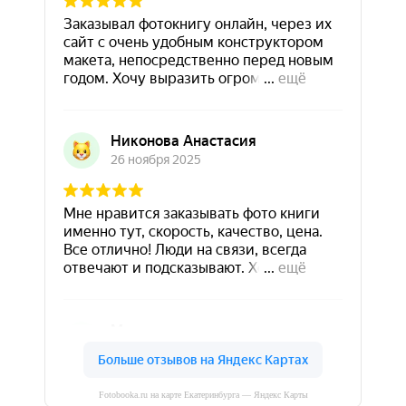
Fotobooka.ru на карте Екатеринбурга — Яндекс Карты