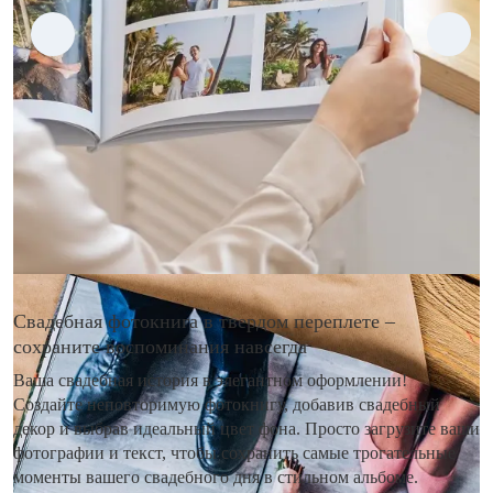
Свадебная фотокнига в твердом переплете –
сохраните воспоминания навсегда
Ваша свадебная история в элегантном оформлении!
Создайте неповторимую фотокнигу, добавив свадебный
декор и выбрав идеальный цвет фона. Просто загрузите ваши
фотографии и текст, чтобы сохранить самые трогательные
моменты вашего свадебного дня в стильном альбоме.