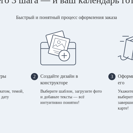
Быстрый и понятный процесс оформления заказа
тры
Создайте дизайн в
Оформи
2
3
конструкторе
его
матом, темой,
Выберите шаблон, загрузите фото
Укажите
 дату
и добавьте тексты — всё
выберит
интуитивно понятно!
заверши
карте!