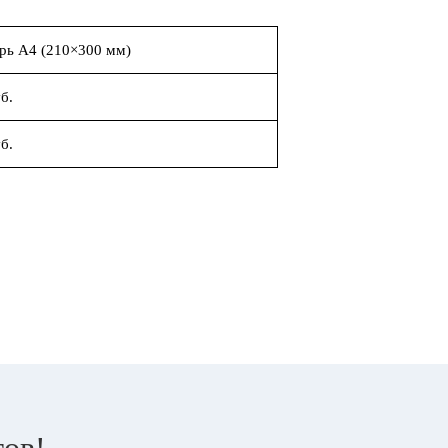
рь А4 (210×300 мм)
б.
б.
тов!