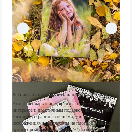
Рассчитайте стоимость вашего календаря
Этот календарь станет ярким акцентом в вашем
интерьере и практичным подарком на все случаи
жизни! 13 страниц с сочными, живыми
изображениями напечатаны на плотной мелованной
бумаге премиум-класса (250 г/м²) с глянцевым