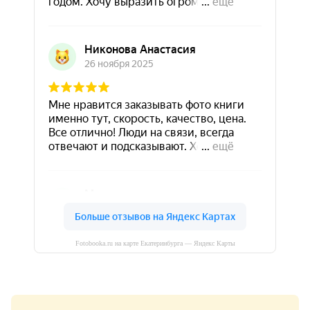
Fotobooka.ru на карте Екатеринбурга — Яндекс Карты