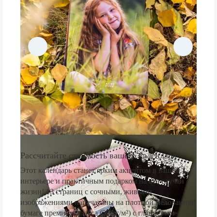
Рассчитайте стоимость вашего календаря
Этот календарь станет ярким акцентом в вашем
интерьере и практичным подарком на все случаи
жизни! 13 страниц с сочными, живыми
изображениями напечатаны на плотной мелованной
бумаге премиум-класса (250 г/м²) с глянцевым