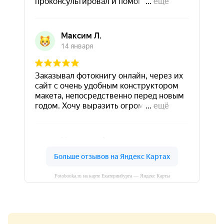
Fotobooka.ru на карте Екатеринбурга — Яндекс Карты