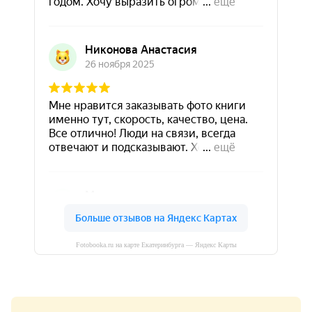
Fotobooka.ru на карте Екатеринбурга — Яндекс Карты