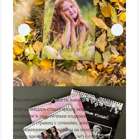
Рассчитайте стоимость вашего календаря
Этот календарь станет ярким акцентом в вашем
интерьере и практичным подарком на все случаи
жизни! 13 страниц с сочными, живыми
изображениями напечатаны на плотной мелованной
бумаге премиум-класса (250 г/м²) с глянцевым