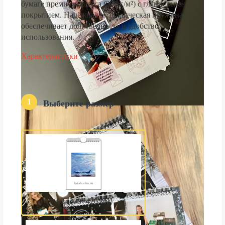
бумаге премиум-класса (250 г/м²) с глянцевым
покрытием. Надёжная металлическая пружина
обеспечивает долговечность и удобство
использования.
Характеристики
1
Выберите размер
А3 (300×420 мм)