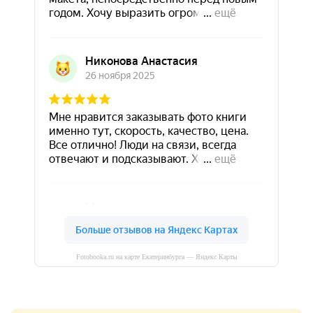
Fotobooka.ru на карте Екатеринбурга — Яндекс Карты