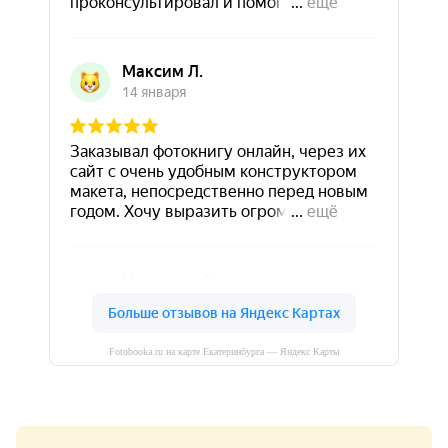
Fotobooka.ru на карте Екатеринбурга — Яндекс Карты