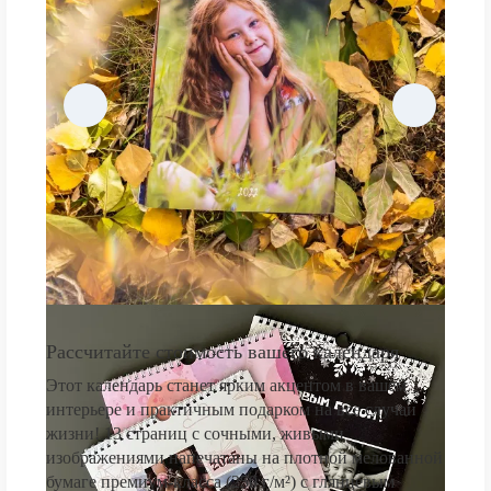
Рассчитайте стоимость вашего календаря
Этот календарь станет ярким акцентом в вашем
интерьере и практичным подарком на все случаи
жизни! 13 страниц с сочными, живыми
изображениями напечатаны на плотной мелованной
бумаге премиум-класса (250 г/м²) с глянцевым