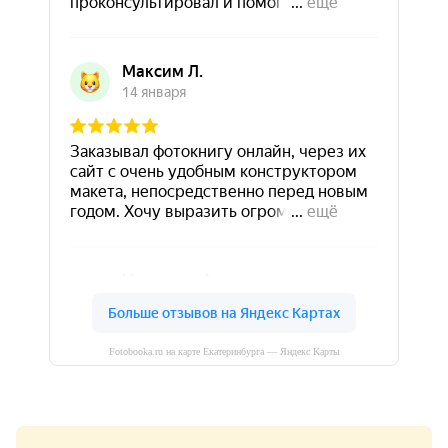
Fotobooka.ru на карте Екатеринбурга — Яндекс Карты