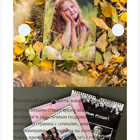
Рассчитайте стоимость вашего календаря
Этот календарь станет ярким акцентом в вашем
интерьере и практичным подарком на все случаи
жизни! 13 страниц с сочными, живыми
изображениями напечатаны на плотной мелованной
бумаге премиум-класса (250 г/м²) с глянцевым