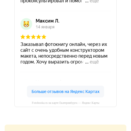
Fotobooka.ru на карте Екатеринбурга — Яндекс Карты