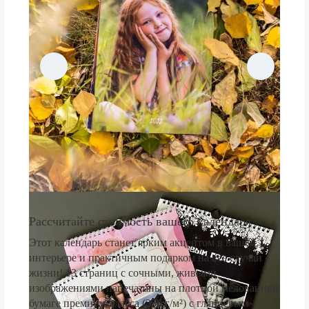
Рассчитайте стоимость вашего календаря
Этот календарь станет ярким акцентом в вашем
интерьере и практичным подарком на все случаи
жизни! 13 страниц с сочными, живыми
изображениями напечатаны на плотной мелованной
бумаге премиум-класса (250 г/м²) с глянцевым