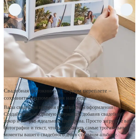
Свадебная фотокнига в твердом переплете –
сохраните воспоминания навсегда
Ваша свадебная история в элегантном оформлении!
Создайте неповторимую фотокнигу, добавив свадебный
декор и выбрав идеальный цвет фона. Просто загрузите ваши
фотографии и текст, чтобы сохранить самые трогательные
моменты вашего свадебного дня в стильном альбоме.