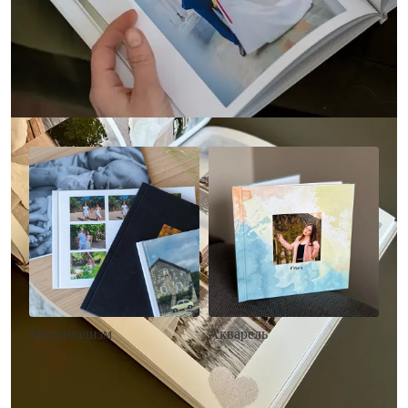
Другие стили фотокниг
Минимализм
Акварель
• Без декора
• Декор в стиле
• Выбор цвета фона
акварельных красок
• Загрузка фото и текста
• Выбор цвета фона