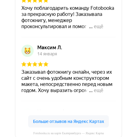
Fotobooka.ru на карте Екатеринбурга — Яндекс Карты