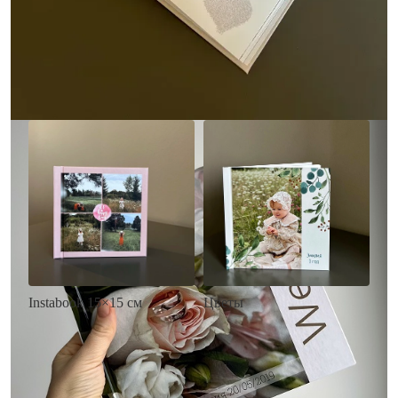
• Выбор цвета фона
акварельных красок
• Загрузка фото и текста
• Выбор цвета фона
• Загрузка фото и текста
Заказать
Заказать
Цветы
Instabook 15×15 см
• Декор цветы
• Декор на выбор
• Выбор цвета фона
• Выбор цвета фона
• Загрузка фото и текста
• Загрузка фото и текста