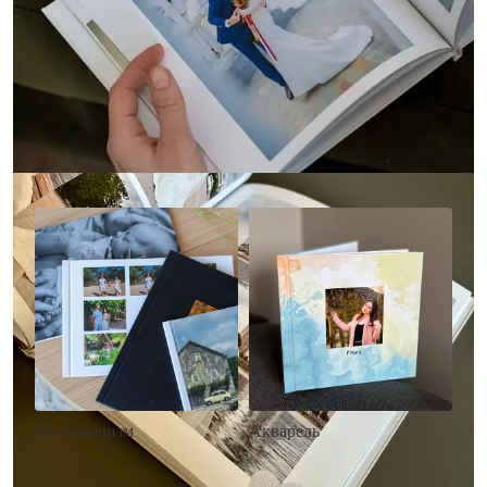
Другие стили фотокниг
Минимализм
Акварель
• Без декора
• Декор в стиле