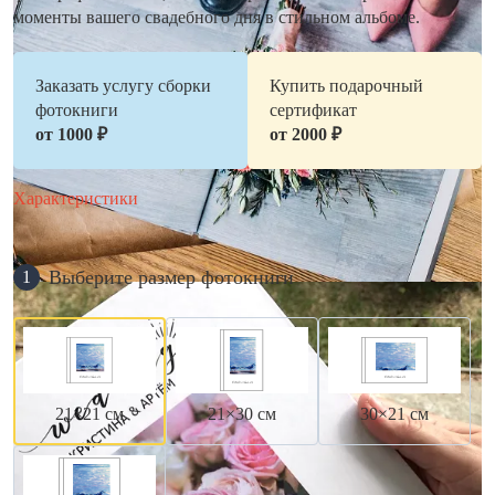
моменты вашего свадебного дня в стильном альбоме.
Заказать услугу сборки
Купить подарочный
фотокниги
сертификат
от 1000 ₽
от 2000 ₽
Характеристики
Выберите размер фотокниги
1
21×21 см
21×30 см
30×21 см