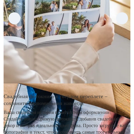
Свадебная фотокнига в твердом переплете –
сохраните воспоминания навсегда
Ваша свадебная история в элегантном оформлении!
Создайте неповторимую фотокнигу, добавив свадебный
декор и выбрав идеальный цвет фона. Просто загрузите ваши
фотографии и текст, чтобы сохранить самые трогательные