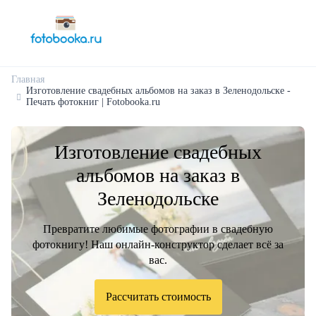
Главная
Изготовление свадебных альбомов на заказ в Зеленодольске -
Печать фотокниг | Fotobooka.ru
Изготовление свадебных
альбомов на заказ в
Зеленодольске
Превратите любимые фотографии в свадебную
фотокнигу! Наш онлайн-конструктор сделает всё за
вас.
Рассчитать стоимость