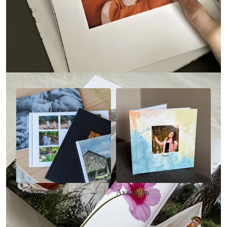
Другие стили фотокниг
Минимализм
Акварель
• Без декора
• Декор в стиле
• Выбор цвета фона
акварельных красок