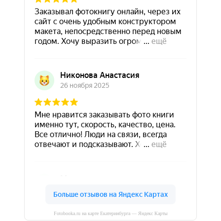
Fotobooka.ru на карте Екатеринбурга — Яндекс Карты