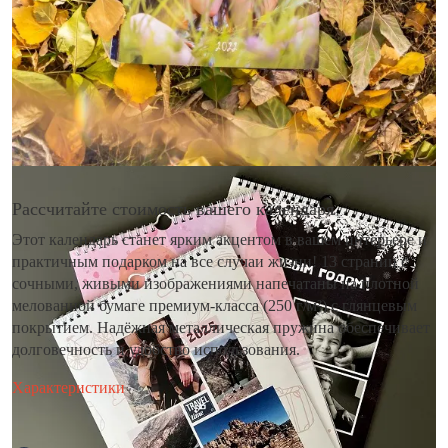
Рассчитайте стоимость вашего календаря
Этот календарь станет ярким акцентом в вашем интерьере и
практичным подарком на все случаи жизни! 13 страниц с
сочными, живыми изображениями напечатаны на плотной
мелованной бумаге премиум-класса (250 г/м²) с глянцевым
покрытием. Надёжная металлическая пружина обеспечивает
долговечность и удобство использования.
Характеристики