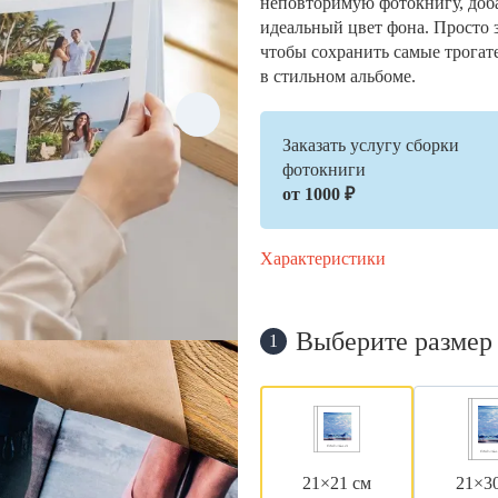
неповторимую фотокнигу, доб
идеальный цвет фона. Просто 
чтобы сохранить самые трогат
в стильном альбоме.
Заказать услугу сборки
фотокниги
от 1000 ₽
Характеристики
Выберите размер
1
21×21 см
21×3