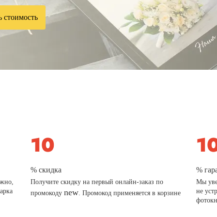
ь стоимость
% скидка
% гар
ажно,
Получите скидку на первый онлайн-заказ по
Мы уве
дарка
new
не уст
промокоду
. Промокод применяется в корзине
фотокн