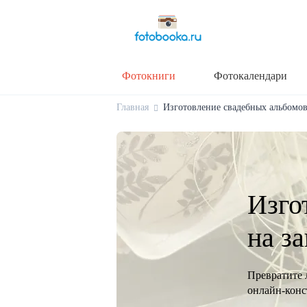
Фотокниги
Фотокалендари
Главная
Изготовление свадебных альбомов 
Изго
на з
Превратите 
онлайн-конст