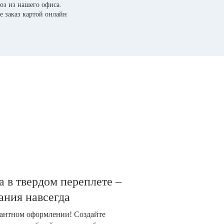
оз из нашего офиса.
е заказ картой онлайн
 в твердом переплете –
ания навсегда
гантном оформлении! Создайте