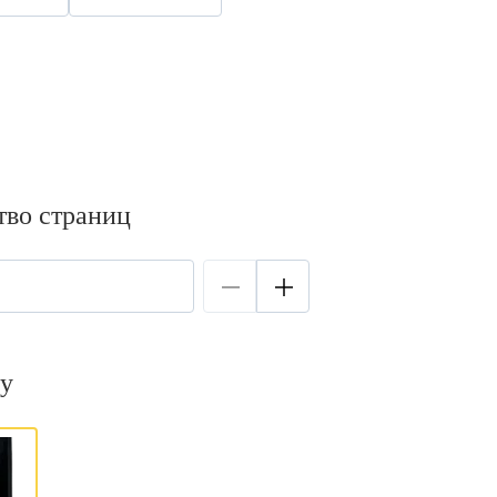
тво страниц
у