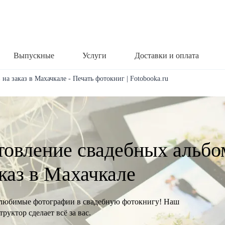
Выпускные
Услуги
Доставки и оплата
на заказ в Махачкале - Печать фотокниг | Fotobooka.ru
товление свадебных альбо
аказ в Махачкале
любимые фотографии в свадебную фотокнигу! Наш
руктор сделает всё за вас.