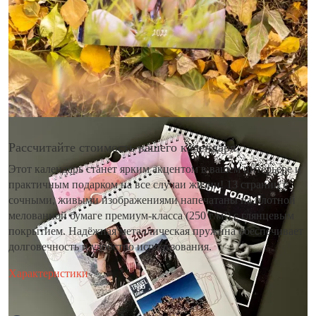
Рассчитайте стоимость вашего календаря
Этот календарь станет ярким акцентом в вашем интерьере и
практичным подарком на все случаи жизни! 13 страниц с
сочными, живыми изображениями напечатаны на плотной
мелованной бумаге премиум-класса (250 г/м²) с глянцевым
покрытием. Надёжная металлическая пружина обеспечивает
долговечность и удобство использования.
Характеристики