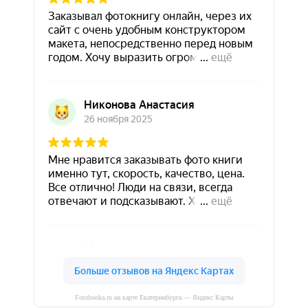
Fotobooka.ru на карте Екатеринбурга — Яндекс Карты