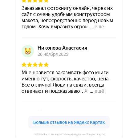
Fotobooka.ru на карте Екатеринбурга — Яндекс Карты