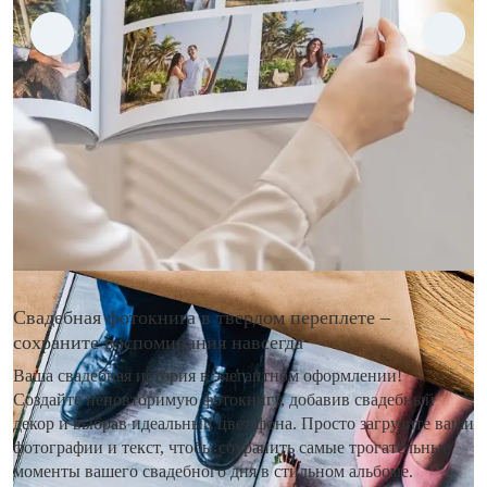
Свадебная фотокнига в твердом переплете –
сохраните воспоминания навсегда
Ваша свадебная история в элегантном оформлении!
Создайте неповторимую фотокнигу, добавив свадебный
декор и выбрав идеальный цвет фона. Просто загрузите ваши
фотографии и текст, чтобы сохранить самые трогательные
моменты вашего свадебного дня в стильном альбоме.