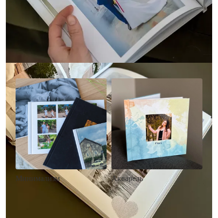
Другие стили фотокниг
Минимализм
Акварель
• Без декора
• Декор в стиле
• Выбор цвета фона
акварельных красок
• Загрузка фото и текста
• Выбор цвета фона