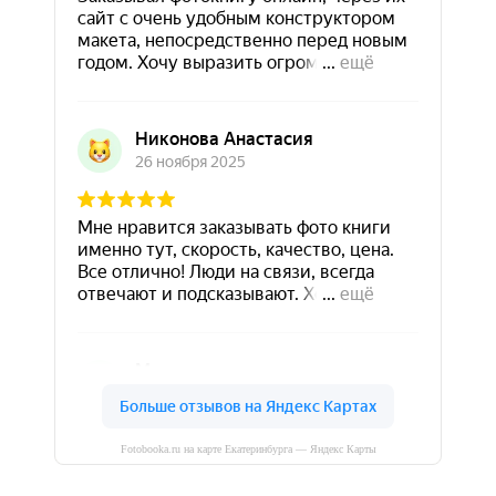
Fotobooka.ru на карте Екатеринбурга — Яндекс Карты