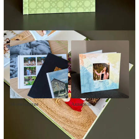
Другие стили фотокниг
Минимализм
Акварель
• Без декора
• Декор в стиле
• Выбор цвета фона
акварельных красок
• Загрузка фото и текста
• Выбор цвета фона
• Загрузка фото и текста