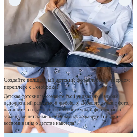
Создайте волшебный детский фотоальбом в твердом
переплете с Fotobooka!
Детская фотокнига: создайте свой уникальный альбом,
наполненный радостью и любовью! Добавьте лучшие фото,
напишите теплые тексты, выберите яркий фон, украсьте
забавными детскими картинками. Сохраните эти яркие
воспоминания о детстве навсегда!