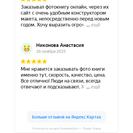
Fotobooka.ru на карте Екатеринбурга — Яндекс Карты