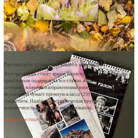
Рассчитайте стоимость вашего календаря
Этот календарь станет ярким акцентом в вашем интерьере и
практичным подарком на все случаи жизни! 13 страниц с
сочными, живыми изображениями напечатаны на плотной
мелованной бумаге премиум-класса (250 г/м²) с глянцевым
покрытием. Надёжная металлическая пружина обеспечивает
долговечность и удобство использования.
Характеристики