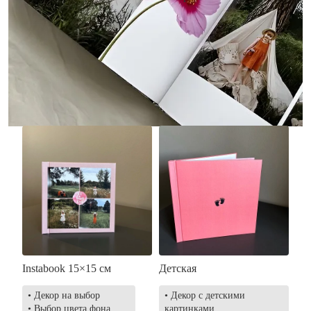
• Без декора
• Декор в стиле
• Выбор цвета фона
акварельных красок
• Загрузка фото и текста
• Выбор цвета фона
• Загрузка фото и текста
Заказать
Заказать
Instabook 15×15 см
Детская
• Декор на выбор
• Декор с детскими
• Выбор цвета фона
картинками