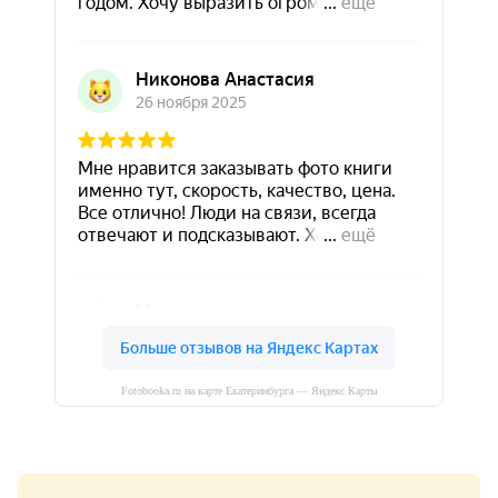
Fotobooka.ru на карте Екатеринбурга — Яндекс Карты