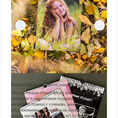
Рассчитайте стоимость вашего календаря
Этот календарь станет ярким акцентом в вашем
интерьере и практичным подарком на все случаи
жизни! 13 страниц с сочными, живыми
изображениями напечатаны на плотной мелованной
бумаге премиум-класса (250 г/м²) с глянцевым